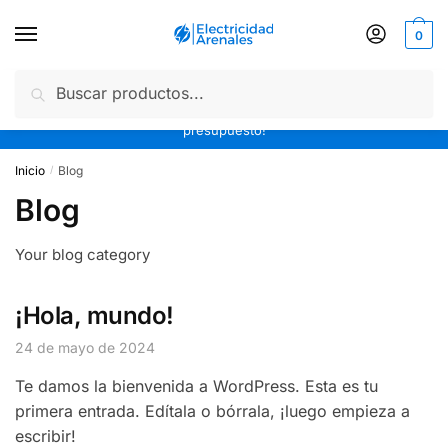
0
Buscar
10% off efectivo o transferencia | 3 cuotas sin interés | Envíos
gratis a partir de $20.000 en todo CABA | ¡Pedinos tu
presupuesto!
Inicio
Blog
/
Blog
Your blog category
¡Hola, mundo!
24 de mayo de 2024
Te damos la bienvenida a WordPress. Esta es tu
primera entrada. Edítala o bórrala, ¡luego empieza a
escribir!