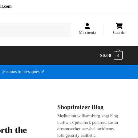
il.com
Mi cuenta
Carrito
$
0.00
0
| ¡Pedinos tu presupuesto!
Shoptimizer Blog
Meditation williamsburg kogi blog
bushwick pitchfork polaroid austin
rth the
dreamcatcher narwhal taxidermy
tofu gentrify aesthetic.