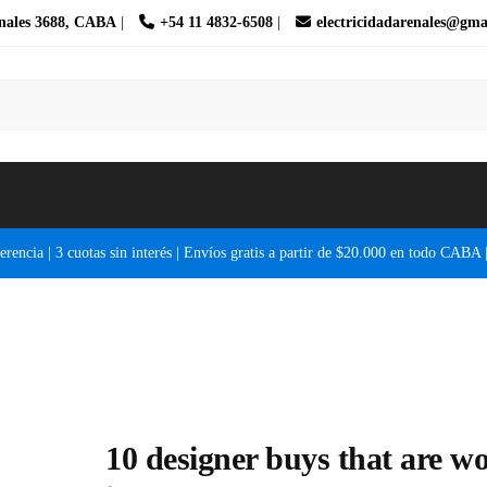
nales 3688, CABA
|
+54 11 4832-6508
|
electricidadarenales@gma
erencia | 3 cuotas sin interés | Envíos gratis a partir de $20.000 en todo CABA 
10 designer buys that are wo