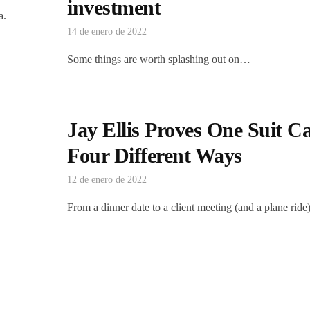
investment
a.
14 de enero de 2022
Some things are worth splashing out on…
Jay Ellis Proves One Suit 
Four Different Ways
12 de enero de 2022
From a dinner date to a client meeting (and a plane ride)