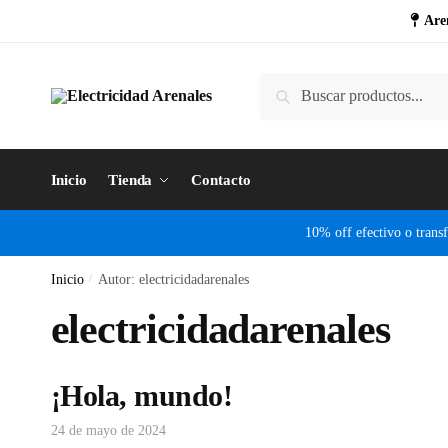
Are
Buscar
Inicio
Tienda
Contacto
10% off efectivo o transf
Inicio
/
Autor: electricidadarenales
electricidadarenales
¡Hola, mundo!
24 de mayo de 2024