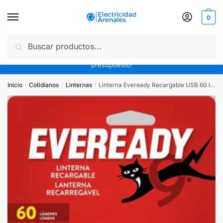
0
Buscar
10% off efectivo o transferencia | 3 cuotas sin interés | Envíos
gratis a partir de $20.000 en todo CABA | ¡Pedinos tu
presupuesto!
Inicio
Cotidianos
Linternas
Linterna Eveready Recargable USB 60 lúmenes
/
/
/