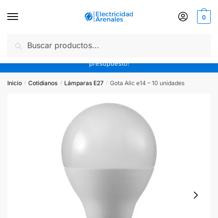
0
Buscar
10% off efectivo o transferencia | 3 cuotas sin interés | Envíos
gratis a partir de $20.000 en todo CABA | ¡Pedinos tu
presupuesto!
Inicio
Cotidianos
Lámparas E27
Gota Alic e14 – 10 unidades
/
/
/